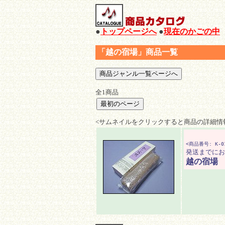
●
トップページへ
●
現在のかごの中
「越の宿場」商品一覧
全1商品
<サムネイルをクリックすると商品の詳細情
<商品番号: K-0
発送までにお
越の宿場