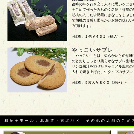
往時の峠を行き交う人々に思いをはせ
をこめて作ったみちのく名物「茶屋の
胡桃の入った求肥餅にきなこをまぶし
で胡桃の食感と柔らかいお餅の味わい
み頂けます。
○価格：１包￥４３２（税込）～
やっこいサブレ
「やっこい」とは、柔らかいとの意味
のとおりしっとり柔らかなサブレ生地
リンゴ果汁を混ぜたキャラメル風味の
入れて焼き上げた、生タイプのサブレ
○価格：５枚入￥８００（税込）～
和菓子モール：北海道・東北地区 その他の店舗のご案