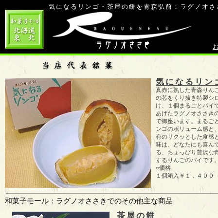
気になるリンゴ・茶屋の餅を青森弘前：ラグノオさ
お
気になるリン
真赤に熟した青森りん
の芯をくり抜き特製シ
け、１個まるごとパイ
あげたラグノオささき
で御座います。まるご
ンゴのボリューム感と
有のサクッとした食感
味は、どなたにも喜ん
る、ちょっぴり贅沢な
するりんごのパイです
○価格
１個箱入￥１，４００
和菓子モール：ラグノオささきでのその他主な商品
茶屋の餅