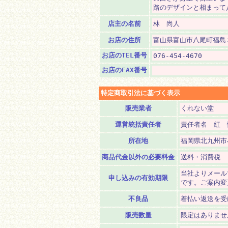
路のデザインと相まって
店主の名前
林 尚人
お店の住所
富山県富山市八尾町福島
お店のTEL番号
076-454-4670
お店のFAX番号
特定商取引法に基づく表示
販売業者
くれない堂
運営統括責任者
責任者名 紅 
所在地
福岡県北九州市
商品代金以外の必要料金
送料・消費税
当社よりメール
申し込みの有効期限
です。ご案内変
不良品
着払い返送を受
販売数量
限定はありませ