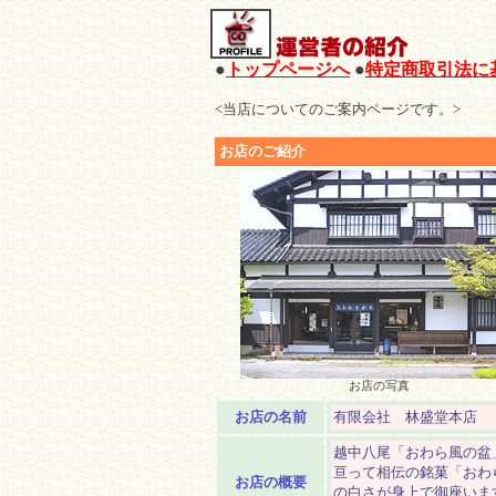
●
トップページへ
●
特定商取引法に
<当店についてのご案内ページです。>
お店のご紹介
お店の写真
お店の名前
有限会社 林盛堂本店
越中八尾「おわら風の盆
亘って相伝の銘菓「おわ
お店の概要
の白さが身上で御座いま