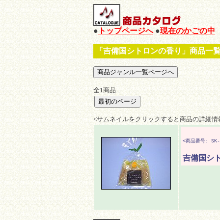
●
トップページへ
●
現在のかごの中
「吉備国シトロンの香り」商品一
全1商品
<サムネイルをクリックすると商品の詳細情
<商品番号: SK-
吉備国シ